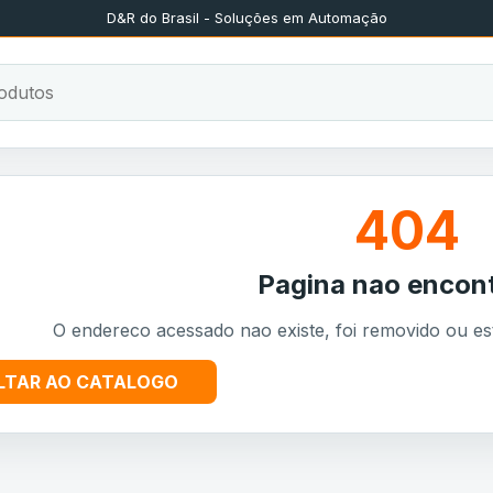
D&R do Brasil - Soluções em Automação
404
Pagina nao encon
O endereco acessado nao existe, foi removido ou es
LTAR AO CATALOGO