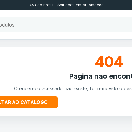
D&R do Brasil - Soluções em Automação
404
Pagina nao encon
O endereco acessado nao existe, foi removido ou es
LTAR AO CATALOGO