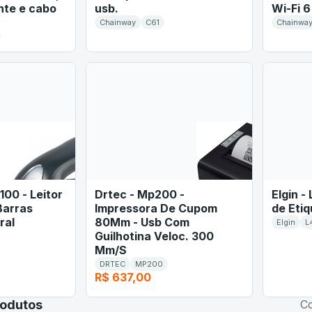
te e cabo
usb.
Wi-Fi 6
Chainway
C61
Chainwa
100 - Leitor
Drtec - Mp200 -
Elgin -
Barras
Impressora De Cupom
de Eti
ral
80Mm - Usb Com
Elgin
L
Guilhotina Veloc. 300
Mm/S
DRTEC
MP200
R$ 637,00
rodutos
Co