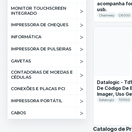
acompanha fon
MONITOR TOUCHSCREEN
usb.
>
INTEGRADO
Chainway
C6000
>
IMPRESSORA DE CHEQUES
>
INFORMÁTICA
>
IMPRESSORA DE PULSEIRAS
>
GAVETAS
CONTADORAS DE MOEDAS E
>
CÉDULAS
Datalogic - Td1
>
De Código De 
CONEXÕES E PLACAS PCI
Imager, Uso Ge
>
Datalogic
TD1100
IMPRESSORA PORTÁTIL
>
CABOS
Catalogo de P