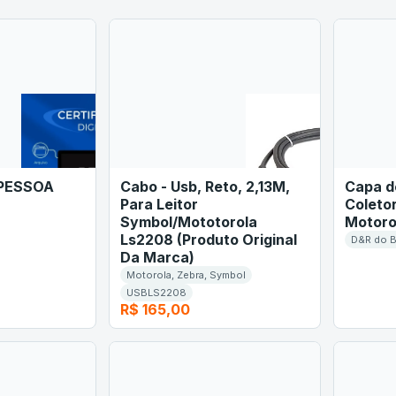
 PESSOA
Cabo - Usb, Reto, 2,13M,
Capa d
Para Leitor
Coleto
Symbol/Mototorola
Motoro
Ls2208 (Produto Original
D&R do B
Da Marca)
Motorola, Zebra, Symbol
USBLS2208
R$ 165,00