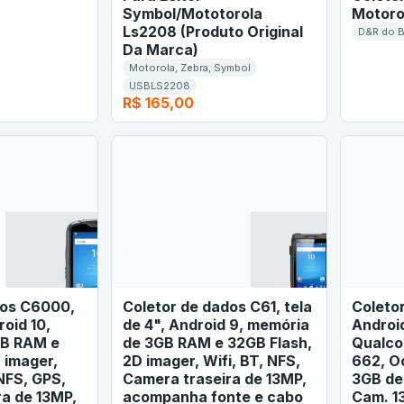
Symbol/Mototorola
Motoro
Ls2208 (Produto Original
D&R do B
Da Marca)
Motorola, Zebra, Symbol
USBLS2208
R$ 165,00
dos C6000,
Coletor de dados C61, tela
Coleto
roid 10,
de 4", Android 9, memória
Android
GB RAM e
de 3GB RAM e 32GB Flash,
Qualc
 imager,
2D imager, Wifi, BT, NFS,
662, O
 NFS, GPS,
Camera traseira de 13MP,
3GB de
a de 13MP,
acompanha fonte e cabo
Cam. 13