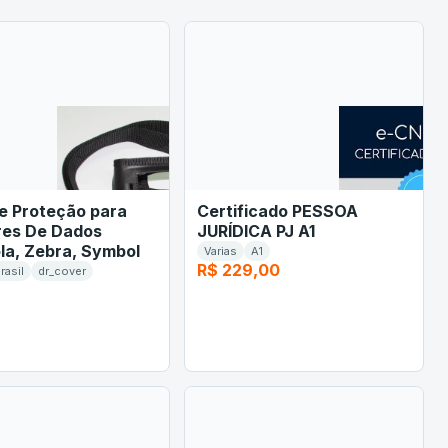
e Proteção para
Certificado PESSOA
res De Dados
JURÍDICA PJ A1
la, Zebra, Symbol
Varias
A1
R$ 229,00
rasil
dr_cover