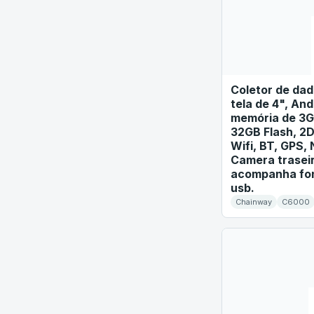
Coletor de da
tela de 4", And
memória de 3
32GB Flash, 2D
Wifi, BT, GPS,
Camera traseir
acompanha fon
usb.
Chainway
C6000