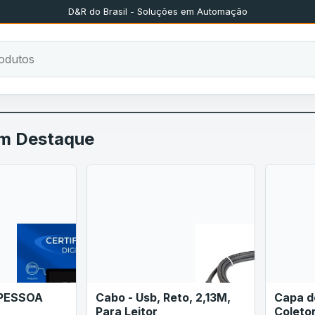
D&R do Brasil - Soluções em Automação
em Destaque
 PESSOA
Cabo - Usb, Reto, 2,13M,
Capa d
Para Leitor
Coleto