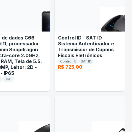
r de dados C66
Control ID - SAT ID -
 11, processador
Sistema Autenticador e
omm Snapdragon
Transmissor de Cupons
cta-core 2.0GHz,
Fiscais Eletrônicos
 RAM, Tela de 5.5,
Control ID
SAT ID
R$ 725,00
MP, Leitor: 2D -
 - IP65
y
C66