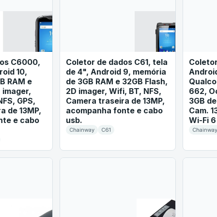
dos C6000,
Coletor de dados C61, tela
Coleto
roid 10,
de 4", Android 9, memória
Android
GB RAM e
de 3GB RAM e 32GB Flash,
Qualc
 imager,
2D imager, Wifi, BT, NFS,
662, O
 NFS, GPS,
Camera traseira de 13MP,
3GB de
a de 13MP,
acompanha fonte e cabo
Cam. 13
te e cabo
usb.
Wi-Fi 6
Chainway
C61
Chainwa