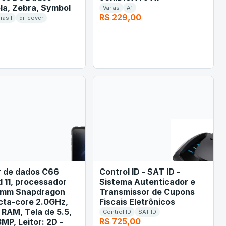
la, Zebra, Symbol
Varias
A1
R$ 229,00
rasil
dr_cover
r de dados C66
Control ID - SAT ID -
 11, processador
Sistema Autenticador e
omm Snapdragon
Transmissor de Cupons
cta-core 2.0GHz,
Fiscais Eletrônicos
 RAM, Tela de 5.5,
Control ID
SAT ID
R$ 725,00
MP, Leitor: 2D -